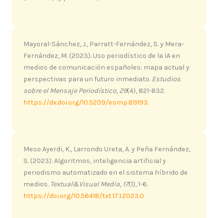
Mayoral-Sánchez, J., Parratt-Fernández, S. y Mera-
Fernández, M. (2023). Uso periodístico de la IA en
medios de comunicación españoles: mapa actual y
perspectivas para un futuro inmediato.
Estudios
sobre el Mensaje Periodístico
,
29
(4), 821-832.
https://dx.doi.org/10.5209/esmp.89193
Meso Ayerdi, K., Larrondo Ureta, A. y Peña Fernández,
S. (2023). Algoritmos, inteligencia artificial y
periodismo automatizado en el sistema híbrido de
medios.
Textual&Visual Media
,
17
(1), 1-6.
https://doi.org/10.56418/txt.17.1.2023.0