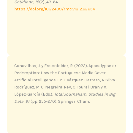
Cotidiano
,
18
(2), 43-64.
https://doi.org/10.22409/rmc.v18i2.62654
Canavilhas, J. y Essenfelder, R. (2022). Apocalypse or
Redemption: How the Portuguese Media Cover
Artificial Intelligence. En J. Vázquez-Herrero, A. Silva-
Rodríguez, M. C. Negreira-Rey, C. Toural-Bran y X.
López-García (Eds.),
Total Journalism.
Studies in Big
Data
,
97
(pp. 255-270). Springer, Cham.