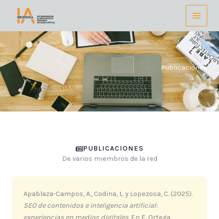
Ir
al
contenido
Publicaciones
PUBLICACIONES
De varios miembros de la red
Apablaza-Campos, A., Codina, L. y Lopezosa, C. (2025).
SEO de contenidos e inteligencia artificial:
experiencias en medios digitales
. En E. Ortega