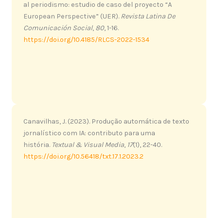
al periodismo: estudio de caso del proyecto “A
European Perspective” (UER).
Revista Latina De
Comunicación Social
,
80
, 1-16.
https://doi.org/10.4185/RLCS-2022-1534
Canavilhas, J. (2023). Produção automática de texto
jornalístico com IA: contributo para uma
história.
Textual & Visual Media
,
17
(1), 22-40.
https://doi.org/10.56418/txt.17.1.2023.2