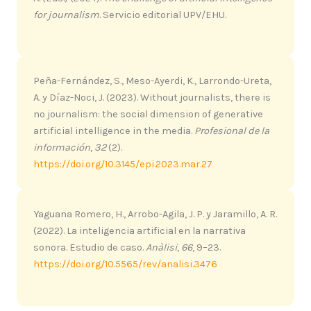
for journalism
. Servicio editorial UPV/EHU.
Peña-Fernández, S., Meso-Ayerdi, K., Larrondo-Ureta,
A. y Díaz-Noci, J. (2023). Without journalists, there is
no journalism: the social dimension of generative
artificial intelligence in the media.
Profesional de la
información
,
32
(2).
https://doi.org/10.3145/epi.2023.mar.27
Yaguana Romero, H., Arrobo-Agila, J. P. y Jaramillo, A. R.
(2022). La inteligencia artificial en la narrativa
sonora. Estudio de caso.
Anàlisi
,
66
, 9–23.
https://doi.org/10.5565/rev/analisi.3476