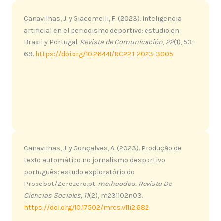
Canavilhas, J. y Giacomelli, F. (2023). Inteligencia
artificial en el periodismo deportivo: estudio en
Brasil y Portugal.
Revista de Comunicación
,
22
(1), 53–
69.
https://doi.org/10.26441/RC22.1-2023-3005
Canavilhas, J. y Gonçalves, A. (2023). Produção de
texto automático no jornalismo desportivo
português: estudo exploratório do
Prosebot/Zerozero.pt.
methaodos.
Revista De
Ciencias Sociales,
11
(2), m231102n03.
https://doi.org/10.17502/mrcs.v11i2.682