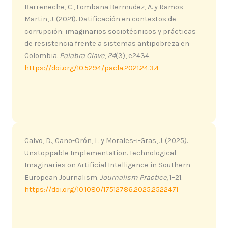
Barreneche, C., Lombana Bermudez, A. y Ramos
Martin, J. (2021). Datificación en contextos de
corrupción: imaginarios sociotécnicos y prácticas
de resistencia frente a sistemas antipobreza en
Colombia.
Palabra Clave
,
24
(3), e2434.
https://doi.org/10.5294/pacla.2021.24.3.4
Calvo, D., Cano-Orón, L. y Morales-i-Gras, J. (2025).
Unstoppable Implementation. Technological
Imaginaries on Artificial Intelligence in Southern
European Journalism.
Journalism Practice
, 1–21.
https://doi.org/10.1080/17512786.2025.2522471