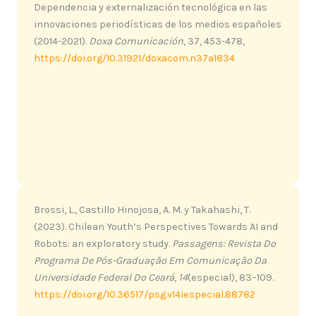
Dependencia y externalización tecnológica en las
innovaciones periodísticas de los medios españoles
(2014-2021).
Doxa Comunicación
, 37, 453-478,
https://doi.org/10.31921/doxacom.n37a1834
Brossi, L., Castillo Hinojosa, A. M. y Takahashi, T.
(2023). Chilean Youth’s Perspectives Towards AI and
Robots: an exploratory study.
Passagens: Revista Do
Programa De Pós-Graduação Em Comunicação Da
Universidade Federal Do Ceará
,
14
(especial), 83–109.
https://doi.org/10.36517/psg.v14iespecial.88782