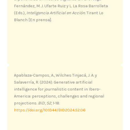
Fernández, M. J. Ufarte Ruiz y L. La Rosa Barrolleta
(Eds.),
Inteligencia Artificial en Acción
. Tirant Lo
Blanch [En prensa].
Apablaza-Campos, A., Wilches Tinjacá, J. A. y
Salaverría, R. (2024). Generative artificial
intelligence for journalistic content in Ibero-
America: perceptions, challenges and regional
projections.
BiD
,
52
, 1-18.
https://doi.org/10.1344/BID2024.52.06